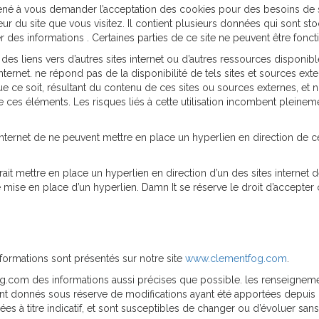
é à vous demander l’acceptation des cookies pour des besoins de sta
r du site que vous visitez. Il contient plusieurs données qui sont sto
r des informations . Certaines parties de ce site ne peuvent être fonct
r des liens vers d’autres sites internet ou d’autres ressources dispon
ternet. ne répond pas de la disponibilité de tels sites et sources exter
ce soit, résultant du contenu de ces sites ou sources externes, et 
e ces éléments. Les risques liés à cette utilisation incombent pleineme
s internet de ne peuvent mettre en place un hyperlien en direction de ce
rait mettre en place un hyperlien en direction d’un des sites internet d
mise en place d’un hyperlien. Damn It se réserve le droit d’accepter ou
nformations sont présentés sur notre site
www.clementfog.com
.
og.com des informations aussi précises que possible. les renseignemen
ont donnés sous réserve de modifications ayant été apportées depuis le
es à titre indicatif, et sont susceptibles de changer ou d’évoluer sans