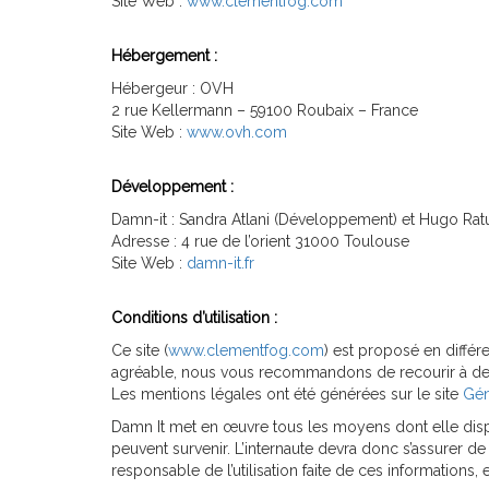
Site Web :
www.clementfog.com
Hébergement :
Hébergeur : OVH
2 rue Kellermann – 59100 Roubaix – France
Site Web :
www.ovh.com
Développement
:
Damn-it : Sandra Atlani (Développement) et Hugo Rat
Adresse : 4 rue de l’orient 31000 Toulouse
Site Web :
damn-it.fr
Conditions d’utilisation :
Ce site (
www.clementfog.com
) est proposé en différ
agréable, nous vous recommandons de recourir à des
Les mentions légales ont été générées sur le site
Gén
Damn It
met en œuvre tous les moyens dont elle dispos
peuvent survenir. L’internaute devra donc s’assurer de l
responsable de l’utilisation faite de ces informations,