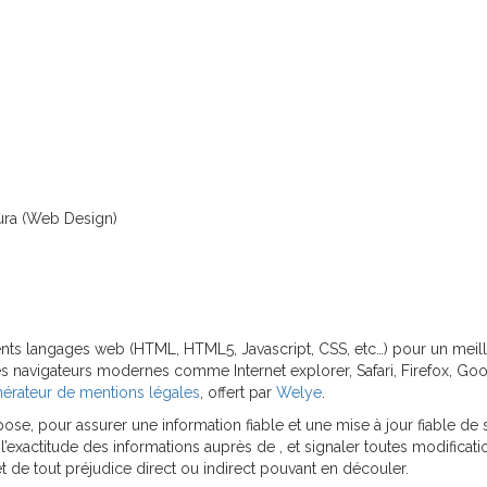
ura (Web Design)
ents langages web (HTML, HTML5, Javascript, CSS, etc…) pour un meille
 navigateurs modernes comme Internet explorer, Safari, Firefox, Go
érateur de mentions légales
, offert par
Welye
.
e, pour assurer une information fiable et une mise à jour fiable de se
’exactitude des informations auprès de , et signaler toutes modifications
 et de tout préjudice direct ou indirect pouvant en découler.