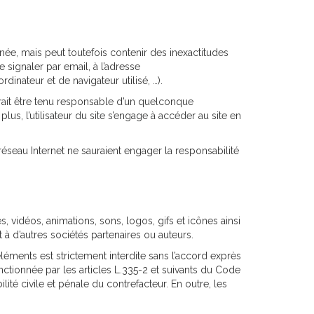
nnée, mais peut toutefois contenir des inexactitudes
 signaler par email, à l’adresse
nateur et de navigateur utilisé, …).
aurait être tenu responsable d’un quelconque
plus, l’utilisateur du site s’engage à accéder au site en
réseau Internet ne sauraient engager la responsabilité
s, vidéos, animations, sons, logos, gifs et icônes ainsi
à d’autres sociétés partenaires ou auteurs.
éléments est strictement interdite sans l’accord exprès
ctionnée par les articles L.335-2 et suivants du Code
ité civile et pénale du contrefacteur. En outre, les