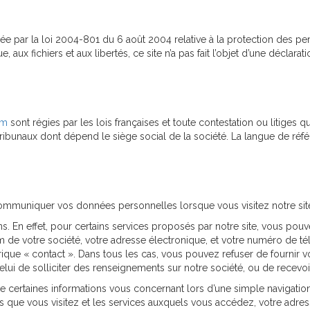
ée par la loi 2004-801 du 6 août 2004 relative à la protection des p
e, aux fichiers et aux libertés, ce site n’a pas fait l’objet d’une décla
om
sont régies par les lois françaises et toute contestation ou litiges qu
ribunaux dont dépend le siège social de la société. La langue de réf
ommuniquer vos données personnelles lorsque vous visitez notre sit
s. En effet, pour certains services proposés par notre site, vous p
m de votre société, votre adresse électronique, et votre numéro de té
brique « contact ». Dans tous les cas, vous pouvez refuser de fournir
elui de solliciter des renseignements sur notre société, ou de recevoir
 certaines informations vous concernant lors d’une simple navigation 
s que vous visitez et les services auxquels vous accédez, votre adress