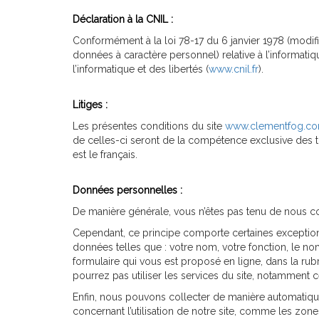
Déclaration à la CNIL :
Conformément à la loi 78-17 du 6 janvier 1978 (modifi
données à caractère personnel) relative à l’informatiqu
l’informatique et des libertés (
www.cnil.fr
).
Litiges :
Les présentes conditions du site
www.clementfog.c
de celles-ci seront de la compétence exclusive des t
est le français.
Données personnelles :
De manière générale, vous n’êtes pas tenu de nous c
Cependant, ce principe comporte certaines exception
données telles que : votre nom, votre fonction, le no
formulaire qui vous est proposé en ligne, dans la ru
pourrez pas utiliser les services du site, notamment c
Enfin, nous pouvons collecter de manière automatique
concernant l’utilisation de notre site, comme les zone