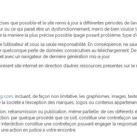
ises que possible et le site remis à jour à différentes périodes de l’a
r ou ce qui parait être un dysfonctionnement, merci de bien vouloir le
a manière la plus précise possible (page posant problème, type d’ordi
de l’utilisateur et sous sa seule responsabilité. En conséquence, ne s
’une quelconque perte de données consécutives au téléchargement.
De 
s et avec un navigateur de dernière génération mis-à-jour
ésent site internet en direction d’autres ressources présentes sur le 
og.com
, incluant, de façon non limitative, les graphismes, images, texte
 la société à l’exception des marques, logos ou contenus appartenant 
tion, retransmission ou publication, même partielle, de ces différents 
ction, par quelque procédé que ce soit, constitue une contrefaçon san
e interdiction constitue une contrefaçon pouvant engager la responsabil
une action en justice à votre encontre.