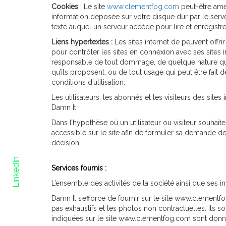
Cookies
: Le site
www.clementfog.com
peut-être amen
information déposée sur votre disque dur par le serveu
texte auquel un serveur accède pour lire et enregistre
Liens hypertextes :
Les sites internet de peuvent offri
pour contrôler les sites en connexion avec ses sites in
responsable de tout dommage, de quelque nature que 
qu’ils proposent, ou de tout usage qui peut être fait d
conditions d’utilisation.
Les utilisateurs, les abonnés et les visiteurs des site
Damn It.
Dans l’hypothèse où un utilisateur ou visiteur souhaite
accessible sur le site afin de formuler sa demande de 
décision.
LinkedIn
Services fournis :
L’ensemble des activités de la société ainsi que ses i
Damn It s’efforce de fournir sur le site www.clementf
pas exhaustifs et les photos non contractuelles. Ils s
indiquées sur le site www.clementfog.com
sont donné